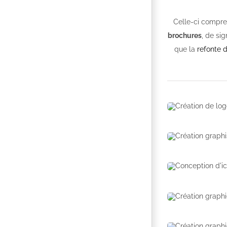
Celle-ci compr
brochures
, de si
que la
refonte 